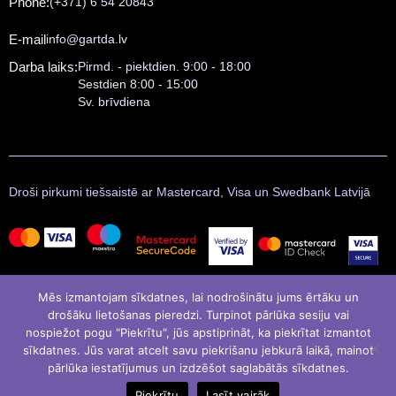
Phone:
(+371) 6 54 20843
E-mail
info@gartda.lv
Darba laiks:
Pirmd. - piektdien. 9:00 - 18:00
Sestdien 8:00 - 15:00
Sv. brīvdiena
Droši pirkumi tiešsaistē ar Mastercard, Visa un Swedbank Latvijā
Mēs izmantojam sīkdatnes, lai nodrošinātu jums ērtāku un
drošāku lietošanas pieredzi. Turpinot pārlūka sesiju vai
nospiežot pogu "Piekrītu", jūs apstiprināt, ka piekrītat izmantot
sīkdatnes. Jūs varat atcelt savu piekrišanu jebkurā laikā, mainot
pārlūka iestatījumus un izdzēšot saglabātās sīkdatnes.
© Gartda 2021
Izstrādāja
LATINSOFT
Piekrītu
Lasīt vairāk