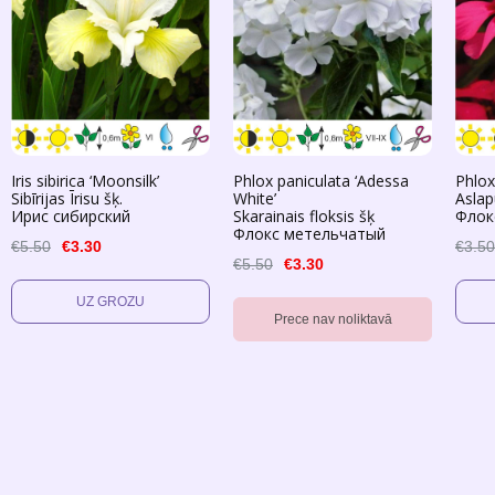
Iris sibirica ‘Moonsilk’
Phlox paniculata ‘Adessa
Phlox
Sibīrijas Īrisu šķ.
White’
Aslap
Ирис сибирский
Skarainais floksis šķ
Флок
Флокс метельчатый
€5.50
€3.30
€3.50
€5.50
€3.30
Prece nav noliktavā