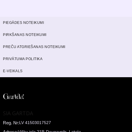
PIEGĀDES NOTEIKUMI
PIRKŠANAS NOTEIKUMI
PREČU ATGRIEŠANAS NOTEIKUMI
PRIVĀTUMA POLITIKA
E-VEIKALS
SIA GARTDA
Reg. Nr:
LV 41503017527
Adrese:
Višķu iela 21P, Daugavpils, Latvija