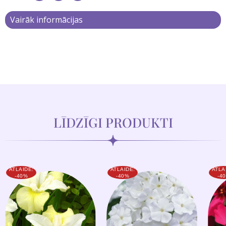
Vairāk informācijas
LĪDZĪGI PRODUKTI
ATLAIDE:
ATLAIDE:
ATLA
-40%
-40%
-4