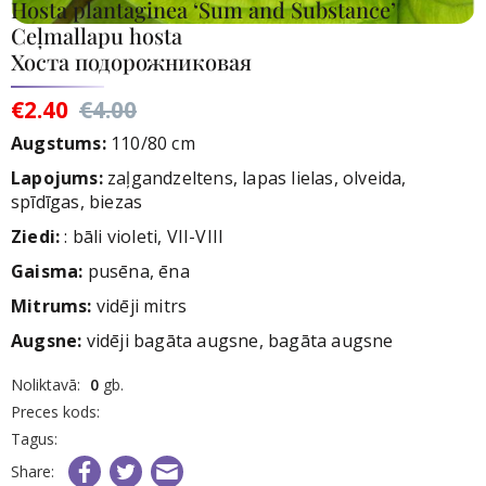
Hosta plantaginea ‘Sum and Substance’
Ceļmallapu hosta
Хоста подорожниковая
€2.40
€4.00
Augstums:
110/80 cm
Lapojums:
zaļgandzeltens, lapas lielas, olveida,
spīdīgas, biezas
Ziedi
:
: bāli violeti, VII-VIII
Gaisma:
pusēna, ēna
Mitrums:
vidēji mitrs
Augsne:
vidēji bagāta augsne, bagāta augsne
rece
Noliktavā:
0
gb.
nav
Preces kods:
iktavā
Tagus:
Share: