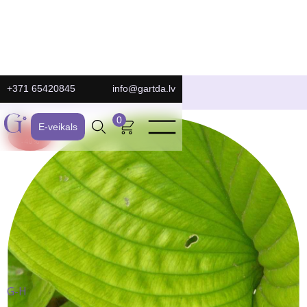
+371 65420845
info@gartda.lv
E-Veikals
0
E-veikals
ATLAIDE:
-40%
G-H