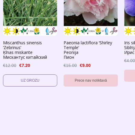
Miscanthus sinensis
Paeonia lactiflora ‘Shirley
Iris s
‘Zebrinus’
Temple’
Sibīri
Ķīnas miskante
Peonija
Ирис
Мискантус китайский
Пион
€4.00
€12.00
€7.20
€15.00
€9.00
Prece nav noliktavā