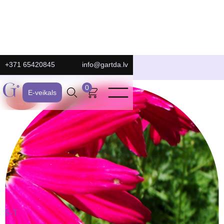
+371 65420845
info@gartda.lv
E-Veikals
0
E-veikals
ATLAIDE:
-40%
S-T