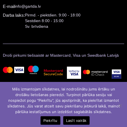
E-mail
info@gartda.lv
Darba laiks:
Pirmd. - piektdien. 9:00 - 18:00
Sestdien 8:00 - 15:00
Sv. brīvdiena
Droši pirkumi tiešsaistē ar Mastercard, Visa un Swedbank Latvijā
Mēs izmantojam sīkdatnes, lai nodrošinātu jums ērtāku un
drošāku lietošanas pieredzi. Turpinot pārlūka sesiju vai
nospiežot pogu "Piekrītu", jūs apstiprināt, ka piekrītat izmantot
sīkdatnes. Jūs varat atcelt savu piekrišanu jebkurā laikā, mainot
pārlūka iestatījumus un izdzēšot saglabātās sīkdatnes.
© Gartda 2021
Izstrādāja
LATINSOFT
Piekrītu
Lasīt vairāk