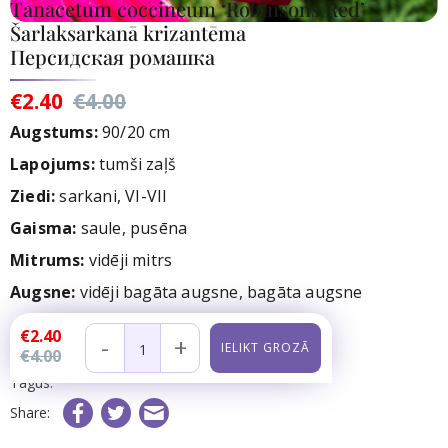
Tanacetum coccineum ‘Robinsons Red’
Šarlaksarkanā krizantēma
Персидская ромашка
€2.40
€4.00
Augstums:
90/20 cm
Lapojums:
tumši zaļš
Ziedi:
sarkani, VI-VII
Gaisma:
saule, pusēna
Mitrums:
vidēji mitrs
Augsne:
vidēji bagāta augsne, bagāta augsne
Noliktavā:
29
gb.
€2.40
-
+
€4.00
Preces kods:
Tagus:
Share: