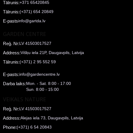
Tālrunis:
+371 65420845
Tālrunis:
(+371) 654 20849
E-pasts
info@gartda.lv
GARDEN CENTRE
Reģ. Nr:
LV 41503017527
Address:
Višķu iela 21P, Daugavpils, Latvija
Tālrunis:
(+371) 2 95 552 59
E-pasts:
info@gardencentre.lv
Darba laiks:
Mon. - Sat. 8:00 - 17:00
Sun. 8:00 - 15:00
VEIKALS NATURE
Reģ. Nr:
LV 41503017527
Address:
Alejas iela 73, Daugavpils, Latvija
Phone:
(+371) 6 54 20843