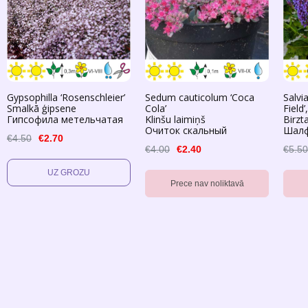
Gypsophilla ‘Rosenschleier’
Sedum cauticolum ‘Coca
Salvi
Smalkā ģipsene
Cola’
Field’
Гипсофила метельчатая
Klinšu laimiņš
Birzta
Очиток скальный
Шалф
€4.50
€2.70
€4.00
€2.40
€5.50
Prece nav noliktavā