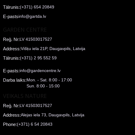
Tālrunis:
(+371) 654 20849
E-pasts
info@gartda.lv
GARDEN CENTRE
Reģ. Nr:
LV 41503017527
Address:
Višķu iela 21P, Daugavpils, Latvija
Tālrunis:
(+371) 2 95 552 59
E-pasts:
info@gardencentre.lv
Darba laiks:
Mon. - Sat. 8:00 - 17:00
Sun. 8:00 - 15:00
VEIKALS NATURE
Reģ. Nr:
LV 41503017527
Address:
Alejas iela 73, Daugavpils, Latvija
Phone:
(+371) 6 54 20843