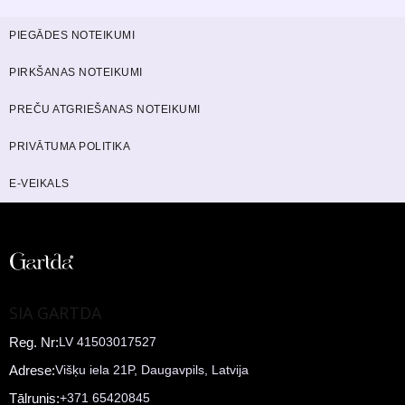
PIEGĀDES NOTEIKUMI
PIRKŠANAS NOTEIKUMI
PREČU ATGRIEŠANAS NOTEIKUMI
PRIVĀTUMA POLITIKA
E-VEIKALS
SIA GARTDA
Reg. Nr:
LV 41503017527
Adrese:
Višķu iela 21P, Daugavpils, Latvija
Tālrunis:
+371 65420845