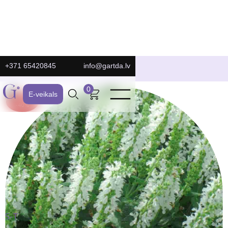
+371 65420845
info@gartda.lv
E-Veikals
0
E-veikals
ATLAIDE:
-40%
S-T