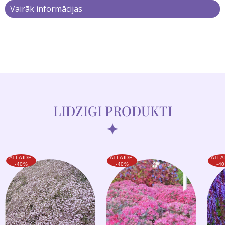
Vairāk informācijas
LĪDZĪGI PRODUKTI
ATLAIDE:
ATLAIDE:
ATLA
-40%
-40%
-4