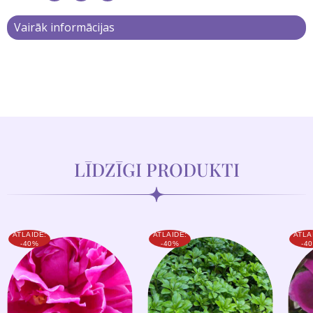
Vairāk informācijas
LĪDZĪGI PRODUKTI
ATLAIDE:
ATLAIDE:
ATLA
-40%
-40%
-4