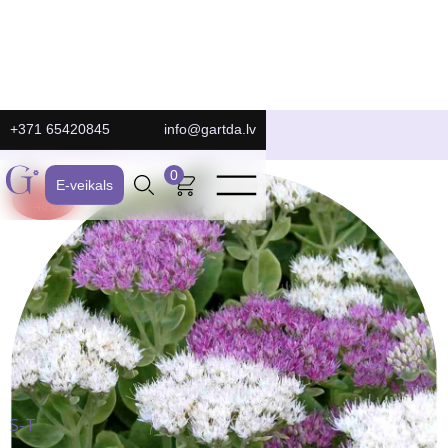
+371 65420845
info@gartda.lv
E-Veikals
0
E-veikals
ATLAIDE:
-40%
S-T