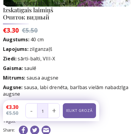
Sedum spectabile ‘Stardust’
Izskatīgais laimiņš
Очиток видный
€3.30
€5.50
Augstums:
40 cm
Lapojums:
zilganzaļš
Ziedi:
sārti-balti, VIII-X
Gaisma:
saulē
Mitrums:
sausa augsne
Augsne:
sausa, labi drenēta, barības vielām nabadzīga
augsne
Noliktavā:
8
gb.
€3.30
-
+
€5.50
Preces kods:
Tagus:
Share: