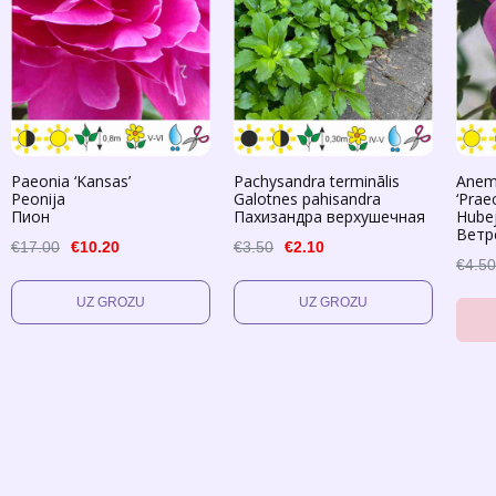
Paeonia ‘Kansas’
Pachysandra terminālis
Anem
Peonija
Galotnes pahisandra
‘Prae
Пион
Пахизандра верхушечная
Hube
Ветр
€17.00
€10.20
€3.50
€2.10
€4.50