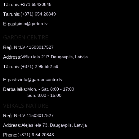
Tālrunis:
+371 65420845
Tālrunis:
(+371) 654 20849
E-pasts
info@gartda.lv
GARDEN CENTRE
Reģ. Nr:
LV 41503017527
Address:
Višķu iela 21P, Daugavpils, Latvija
Tālrunis:
(+371) 2 95 552 59
E-pasts:
info@gardencentre.lv
Darba laiks:
Mon. - Sat. 8:00 - 17:00
Sun. 8:00 - 15:00
VEIKALS NATURE
Reģ. Nr:
LV 41503017527
Address:
Alejas iela 73, Daugavpils, Latvija
Phone:
(+371) 6 54 20843