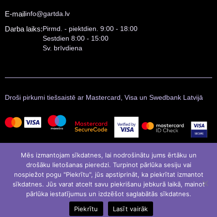
E-mail
info@gartda.lv
Darba laiks:
Pirmd. - piektdien. 9:00 - 18:00
Sestdien 8:00 - 15:00
Sv. brīvdiena
Droši pirkumi tiešsaistē ar Mastercard, Visa un Swedbank Latvijā
Mēs izmantojam sīkdatnes, lai nodrošinātu jums ērtāku un
drošāku lietošanas pieredzi. Turpinot pārlūka sesiju vai
nospiežot pogu "Piekrītu", jūs apstiprināt, ka piekrītat izmantot
sīkdatnes. Jūs varat atcelt savu piekrišanu jebkurā laikā, mainot
pārlūka iestatījumus un izdzēšot saglabātās sīkdatnes.
© Gartda 2021
Izstrādāja
LATINSOFT
Piekrītu
Lasīt vairāk