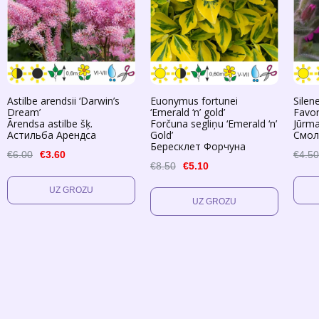
Astilbe arendsii ‘Darwin’s
Euonymus fortunei
Silene
Dream’
‘Emerald ‘n’ gold’
Favor
Ārendsa astilbe šķ.
Forčuna segliņu ‘Emerald ‘n’
Jūrma
Астильба Арендса
Gold’
Смол
Бересклет Форчуна
€6.00
€3.60
€4.50
€8.50
€5.10