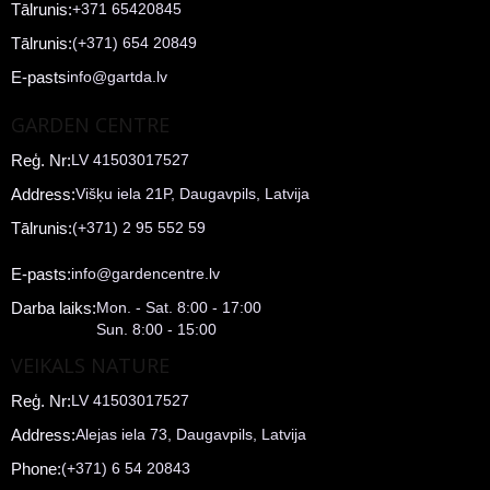
Tālrunis:
+371 65420845
Tālrunis:
(+371) 654 20849
E-pasts
info@gartda.lv
GARDEN CENTRE
Reģ. Nr:
LV 41503017527
Address:
Višķu iela 21P, Daugavpils, Latvija
Tālrunis:
(+371) 2 95 552 59
E-pasts:
info@gardencentre.lv
Darba laiks:
Mon. - Sat. 8:00 - 17:00
Sun. 8:00 - 15:00
VEIKALS NATURE
Reģ. Nr:
LV 41503017527
Address:
Alejas iela 73, Daugavpils, Latvija
Phone:
(+371) 6 54 20843