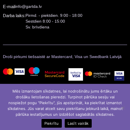
E-mail
info@gartda.lv
Darba laiks:
Pirmd. - piektdien. 9:00 - 18:00
Sestdien 8:00 - 15:00
Sv. brīvdiena
Droši pirkumi tiešsaistē ar Mastercard, Visa un Swedbank Latvijā
Mēs izmantojam sīkdatnes, lai nodrošinātu jums ērtāku un
drošāku lietošanas pieredzi. Turpinot pārlūka sesiju vai
nospiežot pogu "Piekrītu", jūs apstiprināt, ka piekrītat izmantot
sīkdatnes. Jūs varat atcelt savu piekrišanu jebkurā laikā, mainot
pārlūka iestatījumus un izdzēšot saglabātās sīkdatnes.
© Gartda 2021
Izstrādāja
LATINSOFT
Piekrītu
Lasīt vairāk