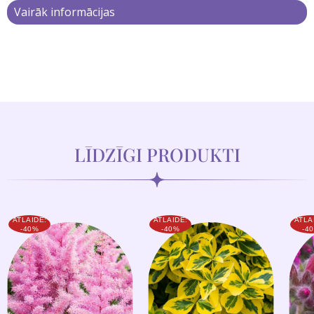
Vairāk informācijas
LĪDZĪGI PRODUKTI
ATLAIDE:
ATLAIDE:
ATLA
-40%
-40%
-4