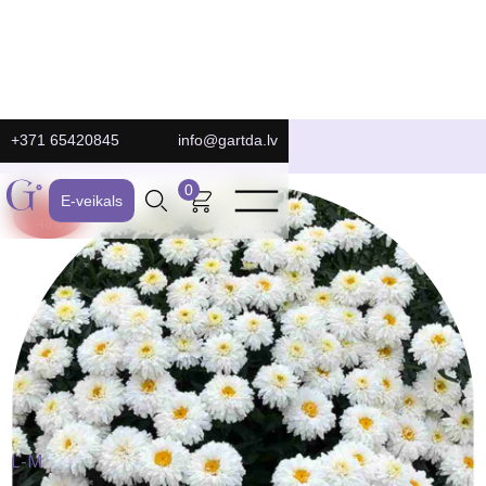
+371 65420845
info@gartda.lv
E-Veikals
0
E-veikals
ATLAIDE:
-40%
L-M