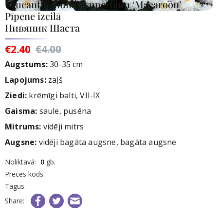
Leucanthemum x superbum ‘Macaroon’
Pīpene izcilā
Нивяник Шаста
€2.40
€4.00
Augstums:
30-35 cm
Lapojums:
zaļš
Ziedi
:
krēmīgi balti, VII-IX
Gaisma:
saule, pusēna
Mitrums:
vidēji mitrs
Augsne:
vidēji bagāta augsne, bagāta augsne
rece
Noliktavā:
0
gb.
nav
Preces kods:
iktavā
Tagus:
Share: