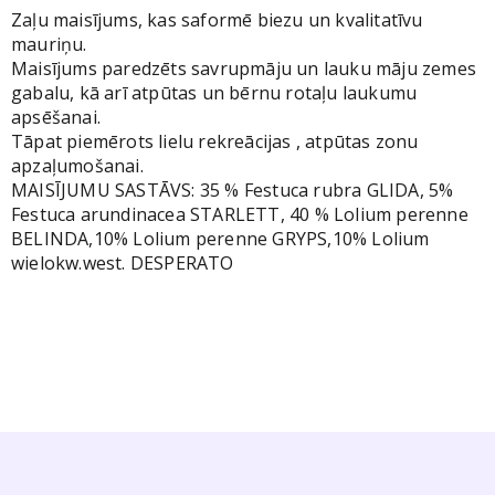
Zaļu maisījums, kas saformē biezu un kvalitatīvu
mauriņu.
Maisījums paredzēts savrupmāju un lauku māju zemes
gabalu, kā arī atpūtas un bērnu rotaļu laukumu
apsēšanai.
Tāpat piemērots lielu rekreācijas , atpūtas zonu
apzaļumošanai.
MAISĪJUMU SASTĀVS: 35 % Festuca rubra GLIDA, 5%
Festuca arundinacea STARLETT, 40 % Lolium perenne
BELINDA,10% Lolium perenne GRYPS,10% Lolium
wielokw.west. DESPERATO