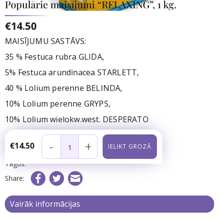
Populārie maisījumi “RELAXING”, 1 kg.
€14.50
MAISĪJUMU SASTĀVS:
35 % Festuca rubra GLIDA,
5% Festuca arundinacea STARLETT,
40 % Lolium perenne BELINDA,
10% Lolium perenne GRYPS,
10% Lolium wielokw.west. DESPERATO
Noliktavā:
gb.
-
+
€14.50
Preces kods:
Tagus:
Share:
Vairāk informācijas