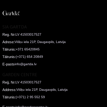
SIA GARTDA
Reg. Nr:
LV 41503017527
Adrese:
Višķu iela 21P, Daugavpils, Latvija
Tālrunis:
+371 65420845
Tālrunis:
(+371) 654 20849
E-pasts
info@gartda.lv
GARDEN CENTRE
Reģ. Nr:
LV 41503017527
Address:
Višķu iela 21P, Daugavpils, Latvija
Tālrunis:
(+371) 2 95 552 59