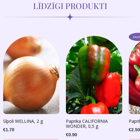
LĪDZĪGI PRODUKTI
JAU
Sīpoli WELLINA, 2 g
Paprika CALIFORNIA
Papri
WONDER, 0,5 g
€1.70
€2.50
€0.90