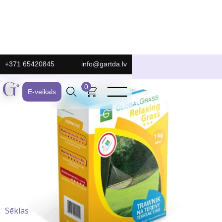
+371 65420845
info@gartda.lv
E-Veikals
0
E-veikals
Sēklas