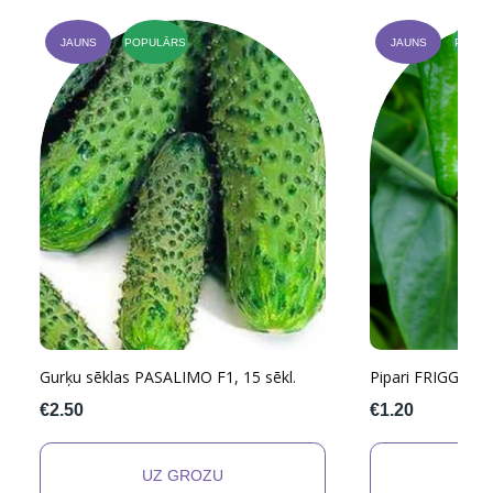
JAUNS
POPULĀRS
JAUNS
POPUL
Gurķu sēklas PASALIMO F1, 15 sēkl.
Pipari FRIGGITEL
€2.50
€1.20