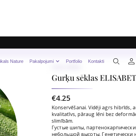
ikals Nature
Pakalpojumi
Portfolio
Kontakti
Gurķu sēklas
Gurķu sēklas ELISABET F
€4.25
Konservēšanai. Vidēji agrs hibrīds, a
kvalitatīvs, pāraug lēni bez deformāci
slimībām.
Густые шипы, партенокарпически
небольшой высоты. Генетически 