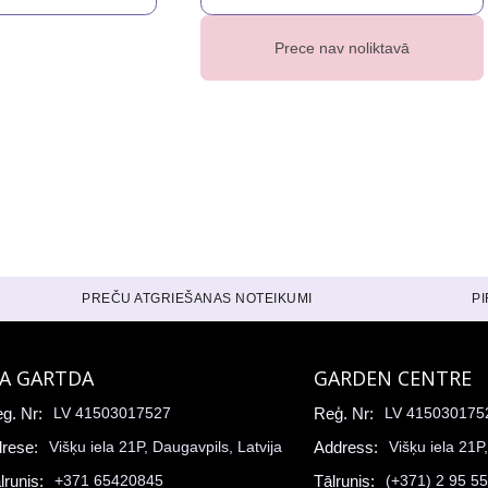
Prece nav noliktavā
PREČU ATGRIEŠANAS NOTEIKUMI
P
IA GARTDA
GARDEN CENTRE
g. Nr:
LV 41503017527
Reģ. Nr:
LV 415030175
rese:
Višķu iela 21P, Daugavpils, Latvija
Address:
Višķu iela 21P
lrunis:
+371 65420845
Tālrunis:
(+371) 2 95 5