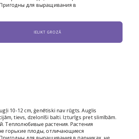
 Пригодны для выращивания в
ugļi 10-12 cm, ģenētiski nav rūgts. Auglis
jām, tievs, dzelonīši balti. Izturīgs pret slimībām.
й. Теплолюбивые растения. Растения
не горькие плоды, отличающиеся
 Пригодны для выращивания в парниках, не