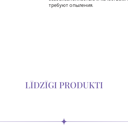
требуют опыления.
LĪDZĪGI PRODUKTI