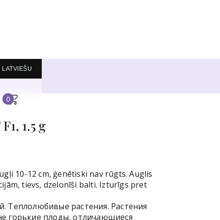
LATVIEŠU
0
1, 1.5 g
ugļi 10-12 cm, ģenētiski nav rūgts. Auglis
jām, tievs, dzelonīši balti. Izturīgs pret
й. Теплолюбивые растения. Растения
не горькие плоды, отличающиеся