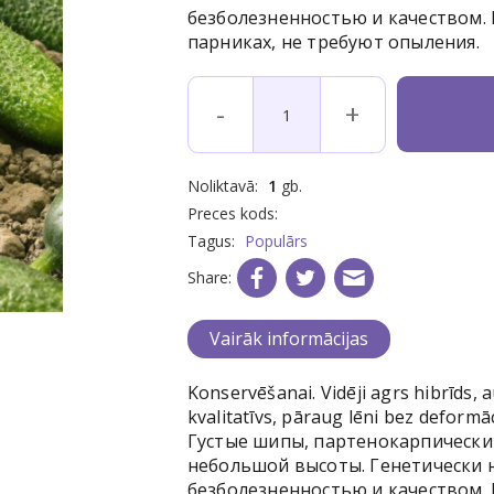
безболезненностью и качеством.
парниках, не требуют опыления.
-
+
Noliktavā:
1
gb.
Preces kods:
Tagus:
Populārs
Share:
Vairāk informācijas
Konservēšanai. Vidēji agrs hibrīds, a
kvalitatīvs, pāraug lēni bez deformāci
Густые шипы, партенокарпически
небольшой высоты. Генетически 
безболезненностью и качеством.