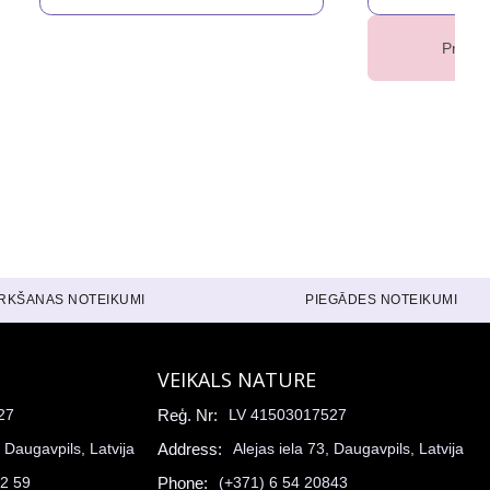
Prece 
IRKŠANAS NOTEIKUMI
PIEGĀDES NOTEIKUMI
VEIKALS NATURE
27
Reģ. Nr:
LV 41503017527
, Daugavpils, Latvija
Address:
Alejas iela 73, Daugavpils, Latvija
52 59
Phone:
(+371) 6 54 20843