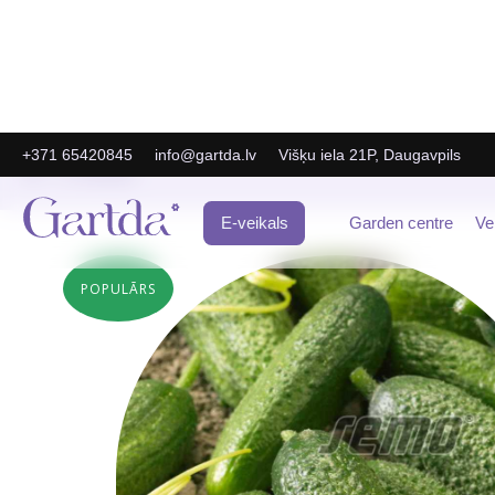
+371 65420845
info@gartda.lv
Višķu iela 21P, Daugavpils
E-Veikals
E-veikals
Garden centre
Ve
POPULĀRS