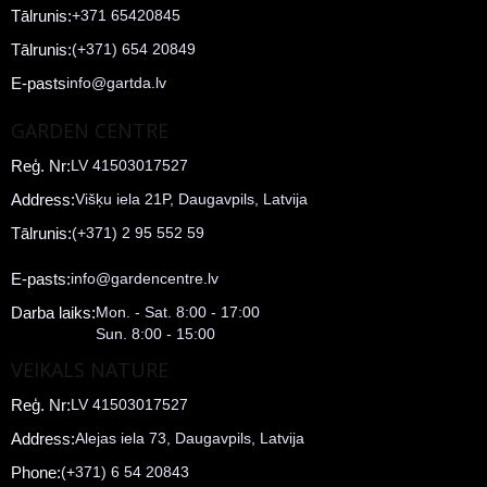
Tālrunis:
+371 65420845
Tālrunis:
(+371) 654 20849
E-pasts
info@gartda.lv
GARDEN CENTRE
Reģ. Nr:
LV 41503017527
Address:
Višķu iela 21P, Daugavpils, Latvija
Tālrunis:
(+371) 2 95 552 59
E-pasts:
info@gardencentre.lv
Darba laiks:
Mon. - Sat. 8:00 - 17:00
Sun. 8:00 - 15:00
VEIKALS NATURE
Reģ. Nr:
LV 41503017527
Address:
Alejas iela 73, Daugavpils, Latvija
Phone:
(+371) 6 54 20843