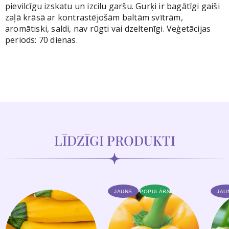
pievilcīgu izskatu un izcilu garšu. Gurķi ir bagātīgi gaiši
zaļā krāsā ar kontrastējošām baltām svītrām,
aromātiski, saldi, nav rūgti vai dzeltenīgi. Veģetācijas
periods: 70 dienas.
LĪDZĪGI PRODUKTI
JAUNS
POPULĀRS
JAU