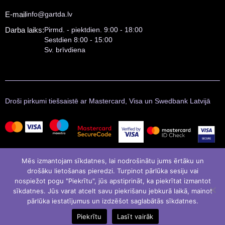
E-mail
info@gartda.lv
Darba laiks:
Pirmd. - piektdien. 9:00 - 18:00
Sestdien 8:00 - 15:00
Sv. brīvdiena
Droši pirkumi tiešsaistē ar Mastercard, Visa un Swedbank Latvijā
Mēs izmantojam sīkdatnes, lai nodrošinātu jums ērtāku un
drošāku lietošanas pieredzi. Turpinot pārlūka sesiju vai
nospiežot pogu "Piekrītu", jūs apstiprināt, ka piekrītat izmantot
sīkdatnes. Jūs varat atcelt savu piekrišanu jebkurā laikā, mainot
pārlūka iestatījumus un izdzēšot saglabātās sīkdatnes.
© Gartda 2021
Izstrādāja
LATINSOFT
Piekrītu
Lasīt vairāk