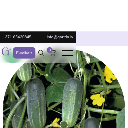
+371 65420845
info@gartda.lv
E-Veikals
0
E-veikals
POPULĀRS