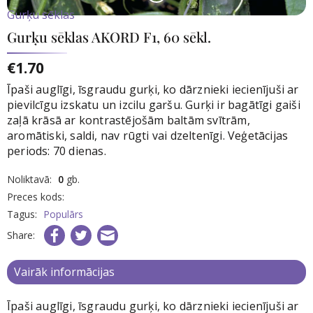
Gurķu sēklas
Gurķu sēklas AKORD F1, 60 sēkl.
€1.70
Īpaši auglīgi, īsgraudu gurķi, ko dārznieki iecienījuši ar
pievilcīgu izskatu un izcilu garšu. Gurķi ir bagātīgi gaiši
zaļā krāsā ar kontrastējošām baltām svītrām,
aromātiski, saldi, nav rūgti vai dzeltenīgi. Veģetācijas
periods: 70 dienas.
rece
Noliktavā:
0
gb.
nav
Preces kods:
iktavā
Tagus:
Populārs
Share:
Vairāk informācijas
Īpaši auglīgi, īsgraudu gurķi, ko dārznieki iecienījuši ar