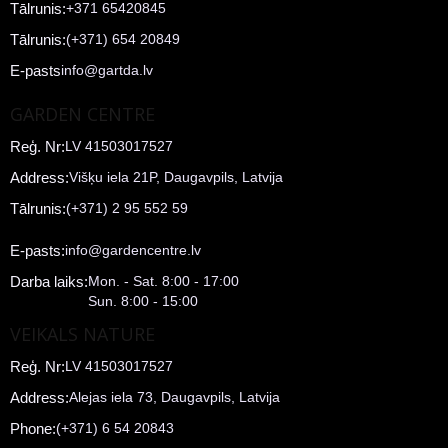
Tālrunis:
+371 65420845
Tālrunis:
(+371) 654 20849
E-pasts
info@gartda.lv
GARDEN CENTRE
Reģ. Nr:
LV 41503017527
Address:
Višķu iela 21P, Daugavpils, Latvija
Tālrunis:
(+371) 2 95 552 59
E-pasts:
info@gardencentre.lv
Darba laiks:
Mon. - Sat. 8:00 - 17:00
Sun. 8:00 - 15:00
VEIKALS NATURE
Reģ. Nr:
LV 41503017527
Address:
Alejas iela 73, Daugavpils, Latvija
Phone:
(+371) 6 54 20843