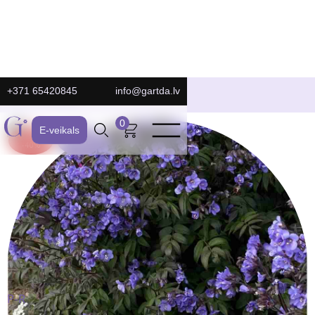
+371 65420845
info@gartda.lv
E-Veikals
0
E-veikals
ATLAIDE:
JAUNS
-40%
P-R