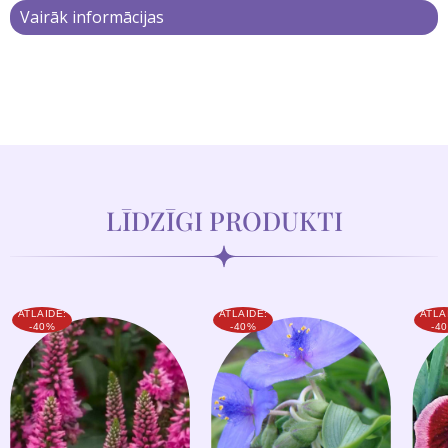
Vairāk informācijas
LĪDZĪGI PRODUKTI
ATLAIDE:
ATLAIDE:
ATLA
-40%
-40%
-4