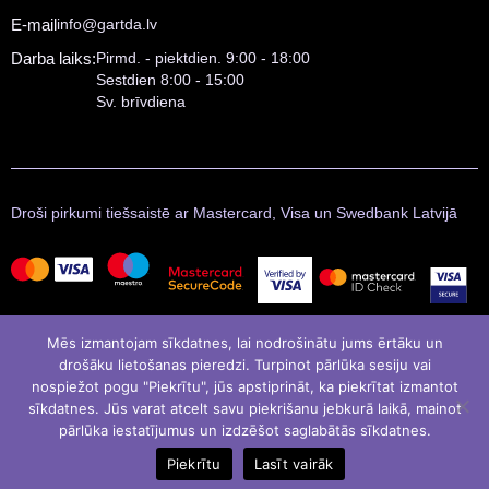
E-mail
info@gartda.lv
Darba laiks:
Pirmd. - piektdien. 9:00 - 18:00
Sestdien 8:00 - 15:00
Sv. brīvdiena
Droši pirkumi tiešsaistē ar Mastercard, Visa un Swedbank Latvijā
Mēs izmantojam sīkdatnes, lai nodrošinātu jums ērtāku un
drošāku lietošanas pieredzi. Turpinot pārlūka sesiju vai
nospiežot pogu "Piekrītu", jūs apstiprināt, ka piekrītat izmantot
sīkdatnes. Jūs varat atcelt savu piekrišanu jebkurā laikā, mainot
pārlūka iestatījumus un izdzēšot saglabātās sīkdatnes.
© Gartda 2021
Izstrādāja
LATINSOFT
Piekrītu
Lasīt vairāk