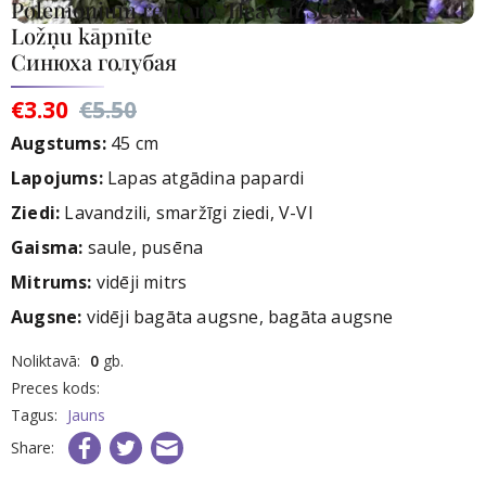
Polemonium reptans ‘Heaven Scent’
Ložņu kāpnīte
Синюха голубая
€3.30
€5.50
Augstums:
45 cm
Lapojums:
Lapas atgādina papardi
Ziedi:
Lavandzili, smaržīgi ziedi, V-VI
Gaisma:
saule, pusēna
Mitrums:
vidēji mitrs
Augsne:
vidēji bagāta augsne, bagāta augsne
rece
Noliktavā:
0
gb.
nav
Preces kods:
iktavā
Tagus:
Jauns
Share: