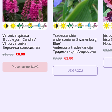
Veronica spicata
Tradescanthia
Iris p
‘Bubblegum Сandles’
andersoniana ‘Zwanenburg
Īrisu 
Vārpu veronika
Blue’
Ирис
Вероника колосистая
Andersona tradeskancija
€3.50
Традесканция Андерсона
€10.00
€6.00
€3.00
€1.80
Prece nav noliktavā