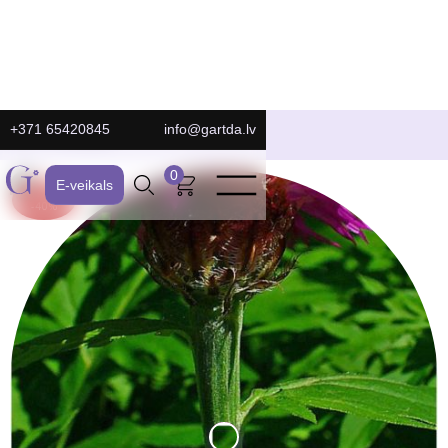
+371 65420845
info@gartda.lv
E-Veikals
0
E-veikals
ATLAIDE:
-40%