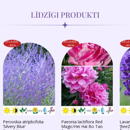
LĪDZĪGI PRODUKTI
ATLAIDE:
ATLAIDE:
ATLA
-40%
-40%
-4
Perovskia atriplicifolia
Paeonia lactiflora Red
Lavan
‘Silvery Blue’
Magic/Hei Hai Bo Tao
‘BeeZ