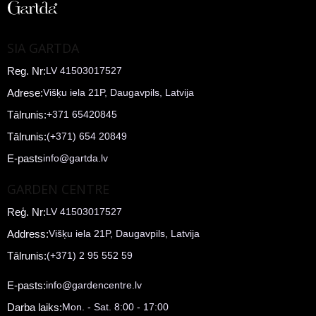
SIA GARTDA
Reg. Nr:
LV 41503017527
Adrese:
Višķu iela 21P, Daugavpils, Latvija
Tālrunis:
+371 65420845
Tālrunis:
(+371) 654 20849
E-pasts
info@gartda.lv
GARDEN CENTRE
Reģ. Nr:
LV 41503017527
Address:
Višķu iela 21P, Daugavpils, Latvija
Tālrunis:
(+371) 2 95 552 59
E-pasts:
info@gardencentre.lv
Darba laiks:
Mon. - Sat. 8:00 - 17:00