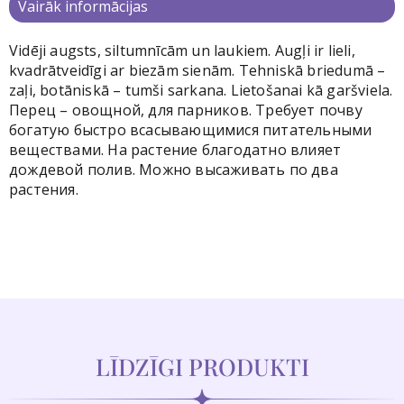
Vairāk informācijas
Vidēji augsts, siltumnīcām un laukiem. Augļi ir lieli,
kvadrātveidīgi ar biezām sienām. Tehniskā briedumā –
zaļi, botāniskā – tumši sarkana. Lietošanai kā garšviela.
Перец – овощной, для парников. Требует почву
богатую быстро всасывающимися питательными
веществами. На растение благодатно влияет
дождевой полив. Можно высаживать по два
растения.
LĪDZĪGI PRODUKTI