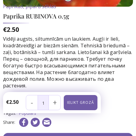
Paprikas, piparu sēklas
Paprika RUBINOVA 0.5g
€2.50
Vidēji augsts, siltumnīcām un laukiem. Augļi ir lieli,
kvadrātveidīgi ar biezām sienām. Tehniskā briedumā –
zaļi, botāniskā – tumši sarkana. Lietošanai kā garšviela.
Перец – овощной, для парников. Требует почву
богатую быстро всасывающимися питательными
веществами. На растение благодатно влияет
дождевой полив. Можно высаживать по два
растения.
Noliktavā:
1
gb.
-
+
€2.50
Preces kods:
Tagus:
Populārs
Share: