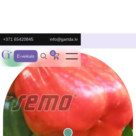
+371 65420845
info@gartda.lv
E-Veikals
0
E-veikals
POPULĀRS