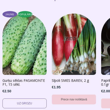
JAUNS
POPULĀRS
Gurķu sēklas PASAMONTE
Sīpoli SMES BAREV, 2 g
Papr
F1, 15 sēkl.
0.1gr 
€1.95
€2.50
€2.00
Prece nav noliktavā