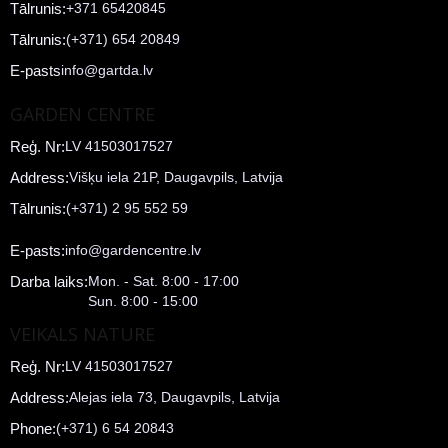
Tālrunis:
+371 65420845
Tālrunis:
(+371) 654 20849
E-pasts
info@gartda.lv
GARDEN CENTRE
Reģ. Nr:
LV 41503017527
Address:
Višķu iela 21P, Daugavpils, Latvija
Tālrunis:
(+371) 2 95 552 59
E-pasts:
info@gardencentre.lv
Darba laiks:
Mon. - Sat. 8:00 - 17:00
Sun. 8:00 - 15:00
VEIKALS NATURE
Reģ. Nr:
LV 41503017527
Address:
Alejas iela 73, Daugavpils, Latvija
Phone:
(+371) 6 54 20843