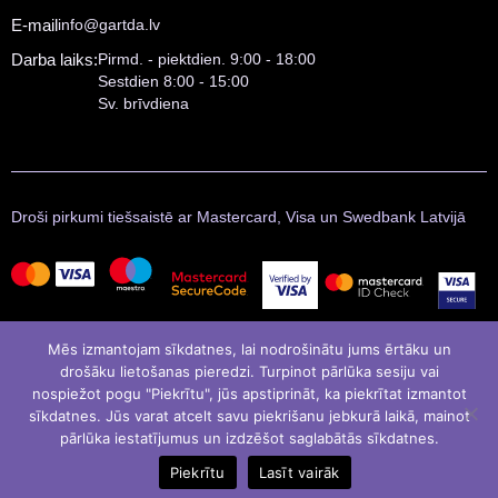
E-mail
info@gartda.lv
Darba laiks:
Pirmd. - piektdien. 9:00 - 18:00
Sestdien 8:00 - 15:00
Sv. brīvdiena
Droši pirkumi tiešsaistē ar Mastercard, Visa un Swedbank Latvijā
Mēs izmantojam sīkdatnes, lai nodrošinātu jums ērtāku un
drošāku lietošanas pieredzi. Turpinot pārlūka sesiju vai
nospiežot pogu "Piekrītu", jūs apstiprināt, ka piekrītat izmantot
sīkdatnes. Jūs varat atcelt savu piekrišanu jebkurā laikā, mainot
pārlūka iestatījumus un izdzēšot saglabātās sīkdatnes.
© Gartda 2021
Izstrādāja
LATINSOFT
Piekrītu
Lasīt vairāk