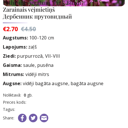
Lythrum virgatum ‘Pink Blush’
Zarainais vējmietiņš
Дербенник прутовидный
€2.70
€4.50
Augstums:
100-120 cm
Lapojums:
zaļš
Ziedi
:
purpurrozā, VII-VIII
Gaisma:
saule, pusēna
Mitrums:
vidēji mitrs
Augsne:
vidēji bagāta augsne, bagāta augsne
rece
Noliktavā:
0
gb.
nav
Preces kods:
iktavā
Tagus:
Share: