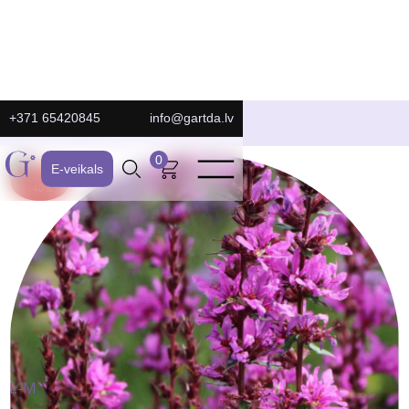
+371 65420845
info@gartda.lv
E-Veikals
0
E-veikals
ATLAIDE:
-40%
L-M