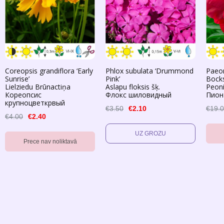
Coreopsis grandiflora ‘Early
Phlox subulata ‘Drummond
Paeon
Sunrise’
Pink’
Bocks
Lielziedu Brūnactiņa
Aslapu floksis šķ.
Peoni
Кореопсис
Флокс шиловидный
Пион
крупноцветкрвый
€3.50
€2.10
€19.
€4.00
€2.40
Prece nav noliktavā