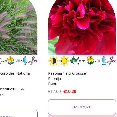
curoides ‘National
Paeonia ‘Felix Crousse’
Peonija
Пион
истощетинник
€17.00
€10.20
ый