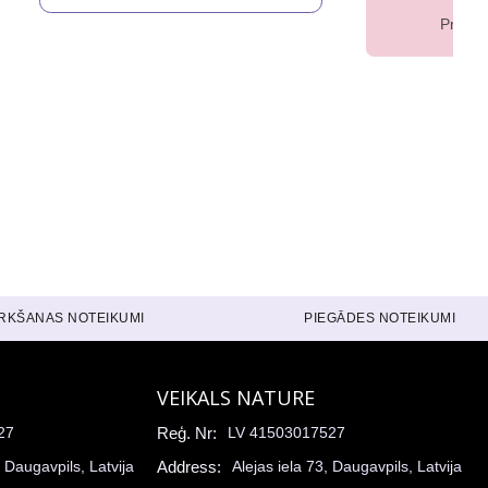
Prece 
IRKŠANAS NOTEIKUMI
PIEGĀDES NOTEIKUMI
VEIKALS NATURE
27
Reģ. Nr:
LV 41503017527
, Daugavpils, Latvija
Address:
Alejas iela 73, Daugavpils, Latvija