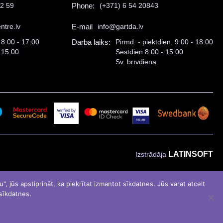
52 59
Phone:
(+371) 6 54 20843
ntre.lv
E-mail
info@gartda.lv
 8:00 - 17:00
Darba laiks:
Pirmd. - piektdien. 9:00 - 18:00
 15:00
Sestdien 8:00 - 15:00
Sv. brīvdiena
LATINSOFT
Izstrādāja
, jūs apstiprināt, ka piekrītat izmantot sīkdatnes. Jūs varat atcelt
 sīkdatnes.