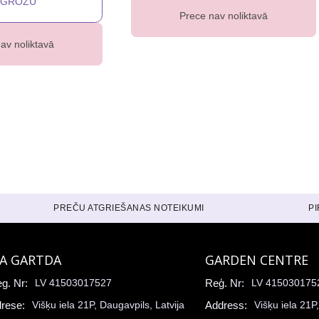
Prece nav noliktavā
av noliktavā
PREČU ATGRIEŠANAS NOTEIKUMI
P
IA GARTDA
GARDEN CENTRE
g. Nr:
LV 41503017527
Reģ. Nr:
LV 415030175
rese:
Višķu iela 21P, Daugavpils, Latvija
Address:
Višķu iela 21P