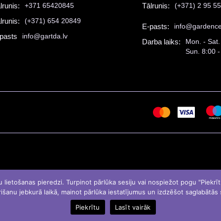
lrunis:
+371 65420845
Tālrunis:
(+371) 2 95 5
lrunis:
(+371) 654 20849
E-pasts:
info@gardence
pasts
info@gartda.lv
Darba laiks:
Mon. - Sat.
Sun. 8:00 -
etošanas pieredzi. Turpinot pārlūka sesiju vai nospiežot pogu "Piekrītu"
išanu jebkurā laikā, mainot pārlūka iestatījumus un izdzēšot saglabātās
Piekrītu
Lasīt vairāk