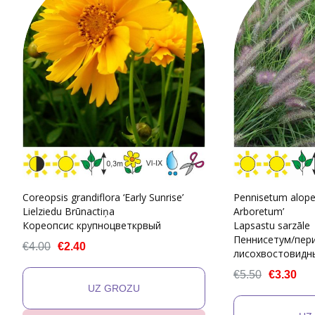
Coreopsis grandiflora ‘Early Sunrise’
Pennisetum alope
Lielziedu Brūnactiņa
Arboretum’
Кореопсис крупноцветкрвый
Lapsastu sarzāle
Пеннисетум/пер
€4.00
€2.40
лисохвостовидн
€5.50
€3.30