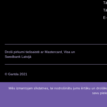
Tā
Tā
E-
Droši pirkumi tiešsaistē ar Mastercard, Visa un
Swedbank Latvijā
© Gartda 2021
Mēs izmantojam sīkdatnes, lai nodrošinātu jums ērtāku un drošāku li
savu piekr