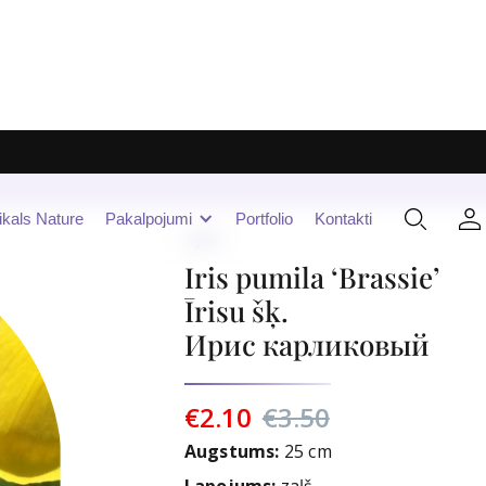
ikals Nature
Pakalpojumi
Portfolio
Kontakti
I-J-K
Iris pumila ‘Brassie’
Īrisu šķ.
Ирис карликовый
€2.10
€3.50
Augstums:
25 cm