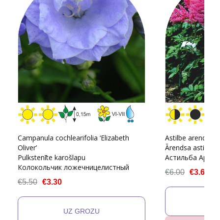
Campanula cochlearifolia ‘Elizabeth
Astilbe arendsii ‘A
Oliver’
Ārendsa astilbe š
Pulkstenīte karošlapu
Астильба Аренд
Колокольчик ложечницелистный
€6.00
€3.60
€5.50
€3.30