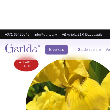
+371 65420845
info@gartda.lv
Višķu iela 21P, Daugavpils
E-Veikals
E-veikals
Garden centre
Ve
ATLAIDE:
-40%