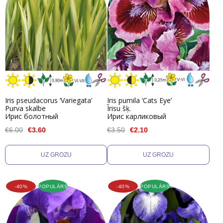
Iris pseudacorus ‘Variegata’
Iris pumila ‘Cats Eye’
Purva skalbe
Īrisu šķ.
Ирис болотный
Ирис карликовый
€6.00
€3.60
€3.50
€2.10
-40%
POPULĀRS
-40%
POPULĀRS