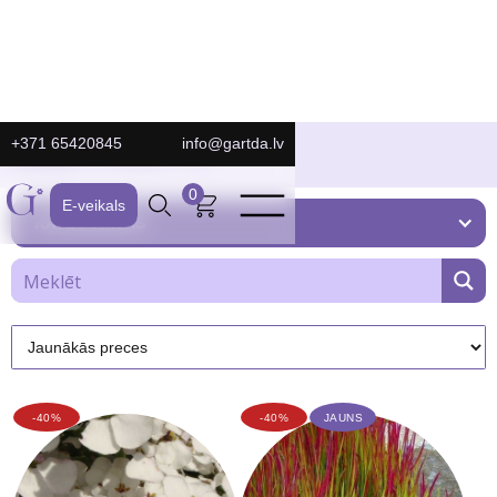
+371 65420845
info@gartda.lv
Gartda
E-Veikals
I-J-K
/
/
0
E-veikals
KATEGORIJAS
-40%
-40%
JAUNS