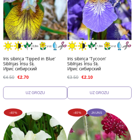
Iris sibirica ‘Tipped in Blue’
Iris sibirica ‘Tycoon’
Sibīrijas Īrisu šķ.
Sibīrijas Īrisu šķ.
Ирис сибирский
Ирис сибирский
€4.50
€2.70
€3.50
€2.10
-40%
-40%
JAUNS