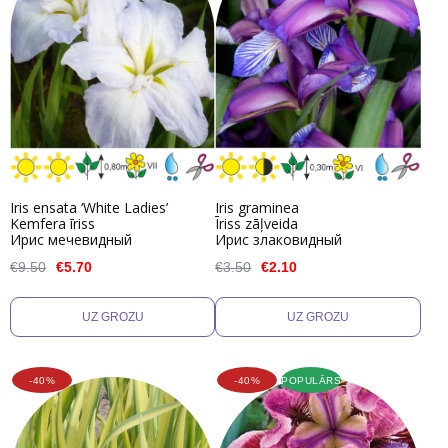
Iris ensata ‘White Ladies’
Iris graminea
Kemfera īriss
Īriss zāļveida
Ирис мечевидный
Ирис злаковидный
€9.50
€5.70
€3.50
€2.10
-40%
-40%
POPULĀRS