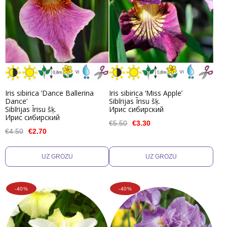
Iris sibirica ‘Dance Ballerina
Iris sibirica ‘Miss Apple’
Dance’
Sibīrijas Īrisu šķ.
Sibīrijas Īrisu šķ.
Ирис сибирский
Ирис сибирский
€5.50
€3.30
€4.50
€2.70
-40%
-40%