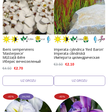
Iberis sempervirens
Imperata cylindrica ‘Red Baron’
‘Masterpiece’
Imperata cilindriskā
Mūžzaļā ibēre
Императа цилиндрическая
Иберис вечнозеленый
€3.50
€2.10
€4.50
€2.70
-40%
JAUNS
-40%