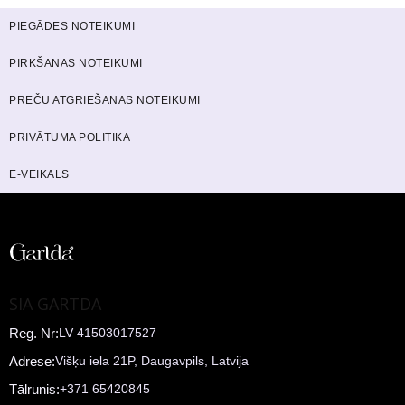
PIEGĀDES NOTEIKUMI
PIRKŠANAS NOTEIKUMI
PREČU ATGRIEŠANAS NOTEIKUMI
PRIVĀTUMA POLITIKA
E-VEIKALS
SIA GARTDA
Reg. Nr:
LV 41503017527
Adrese:
Višķu iela 21P, Daugavpils, Latvija
Tālrunis:
+371 65420845