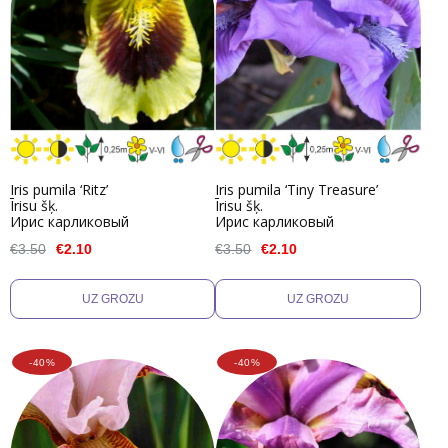
Iris pumila ‘Ritz’
Iris pumila ‘Tiny Treasure’
Īrisu šķ.
Īrisu šķ.
Ирис карликовый
Ирис карликовый
€3.50
€2.10
€3.50
€2.10
-40%
-40%