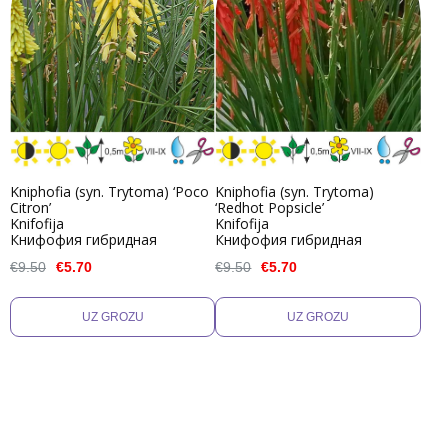
Kniphofia (syn. Trytoma) ‘Poco
Kniphofia (syn. Trytoma)
Citron’
‘Redhot Popsicle’
Knifofija
Knifofija
Книфофия гибридная
Книфофия гибридная
€9.50
€5.70
€9.50
€5.70