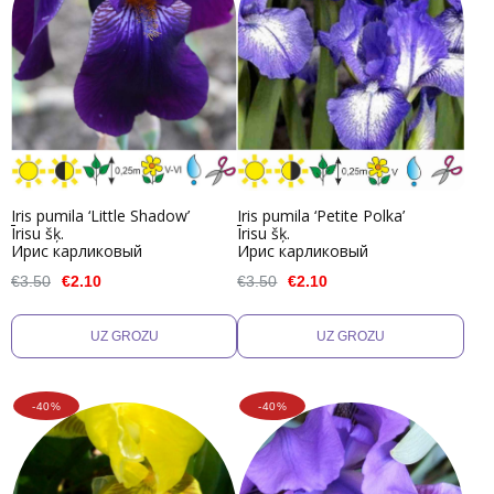
Iris pumila ‘Little Shadow’
Iris pumila ‘Petite Polka’
Īrisu šķ.
Īrisu šķ.
Ирис карликовый
Ирис карликовый
€3.50
€2.10
€3.50
€2.10
-40%
-40%