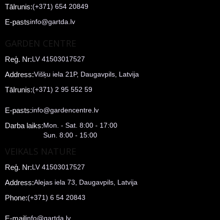
Tālrunis:
(+371) 654 20849
E-pasts
info@gartda.lv
GARDEN CENTRE
Reģ. Nr:
LV 41503017527
Address:
Višķu iela 21P, Daugavpils, Latvija
Tālrunis:
(+371) 2 95 552 59
E-pasts:
info@gardencentre.lv
Darba laiks:
Mon. - Sat. 8:00 - 17:00
Sun. 8:00 - 15:00
VEIKALS NATURE
Reģ. Nr:
LV 41503017527
Address:
Alejas iela 73, Daugavpils, Latvija
Phone:
(+371) 6 54 20843
E-mail
info@gartda.lv