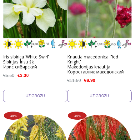
Iris sibirica ‘White Swirl’
Knautia macedonica ‘Red
Sibīrijas Īrisu šķ.
Knight’
Ирис сибирский
Maķedonijas knautija
Короставник македонский
€5.50
€3.30
€11.50
€6.90
-40%
-40%