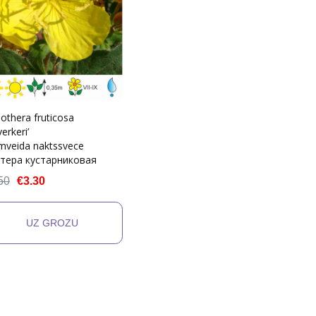
othera fruticosa
verkeri’
mveida naktssvece
тера кустарниковая
50
€3.30