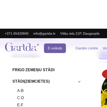
+371 65420845
info@gartda.lv
Višķu iela 21P, Daugavpils
Gartda
E-Veikals
N-O
/
/
E-veikals
Garden centre
Ve
KATEGORIJAS
FRIGO ZEMEŅU STĀDI
STĀDI(ZIEMCIETES)
A-B
C-D
E-F