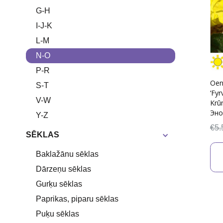
G-H
I-J-K
L-M
N-O
P-R
Oen
S-T
‘Fyr
V-W
Krū
Эно
Y-Z
€5.
SĒKLAS
Baklažānu sēklas
Dārzeņu sēklas
Gurķu sēklas
Paprikas, piparu sēklas
Puķu sēklas