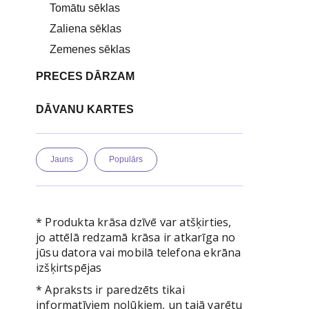
Tomātu sēklas
Zaliena sēklas
Zemenes sēklas
PRECES DĀRZAM
DĀVANU KARTES
Jauns
Populārs
* Produkta krāsa dzīvē var atšķirties,
jo attēlā redzamā krāsa ir atkarīga no
jūsu datora vai mobilā telefona ekrāna
izšķirtspējas
* Apraksts ir paredzēts tikai
informatīviem nolūkiem, un tajā varētu