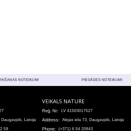
IRKŠANAS NOTEIKUMI
PIEGĀDES NOTEIKUMI
VEIKALS NATURE
27
Reģ. Nr:
LV 41503017527
, Daugavpils, Latvija
Address:
Alejas iela 73, Daugavpils, Latvija
52 59
Phone:
(+371) 6 54 20843