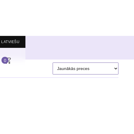
LATVIEŠU
0