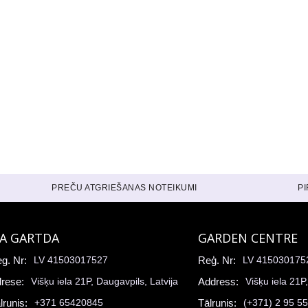
PREČU ATGRIEŠANAS NOTEIKUMI
P
IA GARTDA
GARDEN CENTRE
g. Nr:
LV 41503017527
Reģ. Nr:
LV 415030175
rese:
Višķu iela 21P, Daugavpils, Latvija
Address:
Višķu iela 21P
lrunis:
+371 65420845
Tālrunis:
(+371) 2 95 5