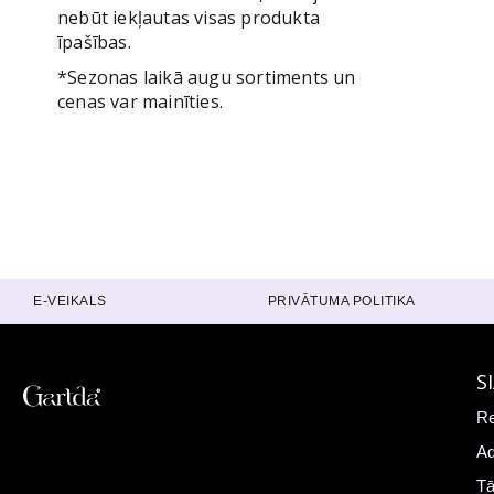
nebūt iekļautas visas produkta
īpašības.
*Sezonas laikā augu sortiments un
cenas var mainīties.
E-VEIKALS
PRIVĀTUMA POLITIKA
S
Re
Ad
Tā