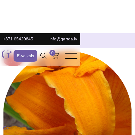
+371 65420845
info@gartda.lv
E-Veikals
0
E-veikals
ATLAIDE:
-40%
G-H