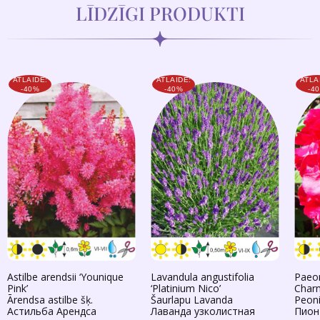
LĪDZĪGI PRODUKTI
ATLAIDE:
ATLAIDE:
ATLA
-40%
-40%
-4
Astilbe arendsii ‘Younique
Lavandula angustifolia
Paeon
Pink’
‘Platinium Nico’
Char
Ārendsa astilbe šķ.
Šaurlapu Lavanda
Peoni
Астильба Арендса
Лаванда узколистная
Пион