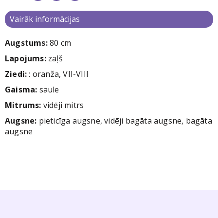
Vairāk informācijas
Augstums:
80 cm
Lapojums:
zaļš
Ziedi
:
: oranža, VII-VIII
Gaisma:
saule
Mitrums:
vidēji mitrs
Augsne:
pieticīga augsne, vidēji bagāta augsne, bagāta
augsne