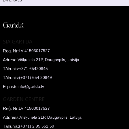
E-VEIKALS
SIA GARTDA
Reg. Nr:
LV 41503017527
Adrese:
Višķu iela 21P, Daugavpils, Latvija
Tālrunis:
+371 65420845
Tālrunis:
(+371) 654 20849
E-pasts
info@gartda.lv
GARDEN CENTRE
Reģ. Nr:
LV 41503017527
Address:
Višķu iela 21P, Daugavpils, Latvija
Tālrunis:
(+371) 2 95 552 59