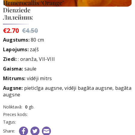
Hemerocallis ‘Orange’
Dienziede
Лилейник
€2.70
€4.50
Augstums:
80 cm
Lapojums:
zaļš
Ziedi
:
: oranža, VII-VIII
Gaisma:
saule
Mitrums:
vidēji mitrs
Augsne:
pieticīga augsne, vidēji bagāta augsne, bagāta
augsne
rece
Noliktavā:
0
gb.
nav
Preces kods:
iktavā
Tagus:
Share: