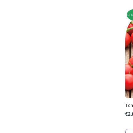
PO
Tom
€2.