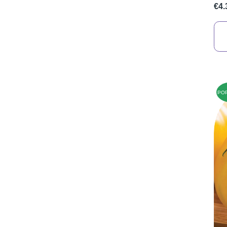
€4.
PO