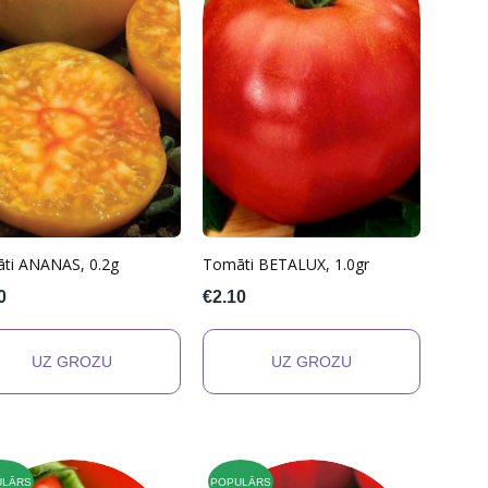
ti ANANAS, 0.2g
Tomāti BETALUX, 1.0gr
0
€2.10
ULĀRS
POPULĀRS