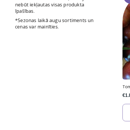
nebūt iekļautas visas produkta
īpašības.
*Sezonas laikā augu sortiments un
cenas var mainīties.
Tom
€1.