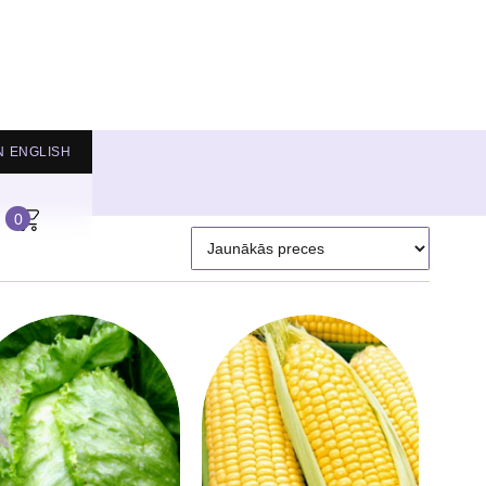
N
ENGLISH
0