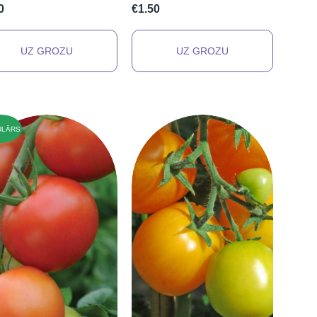
0
€1.50
ULĀRS