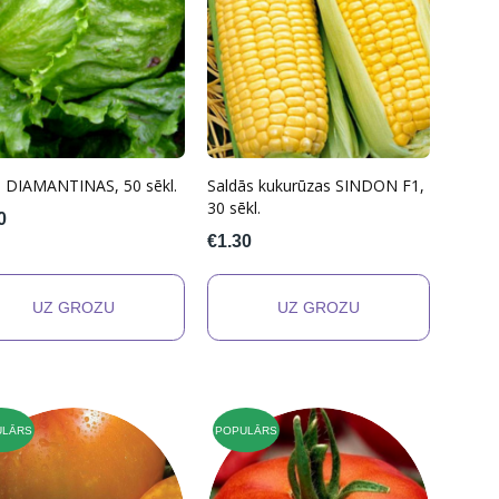
ti DIAMANTINAS, 50 sēkl.
Saldās kukurūzas SINDON F1,
30 sēkl.
0
€1.30
ULĀRS
POPULĀRS