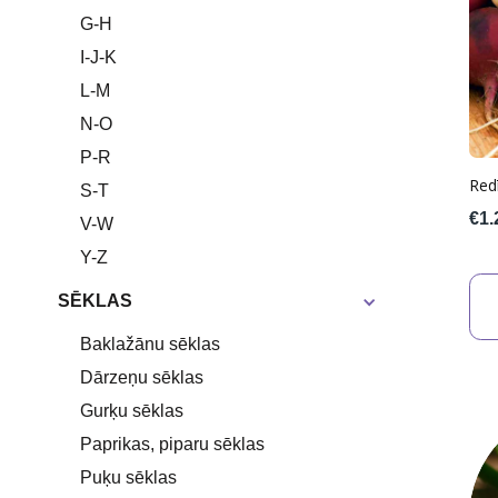
G-H
I-J-K
L-M
N-O
P-R
Redī
S-T
€1.
V-W
Y-Z
SĒKLAS
Baklažānu sēklas
Dārzeņu sēklas
Gurķu sēklas
Paprikas, piparu sēklas
Puķu sēklas