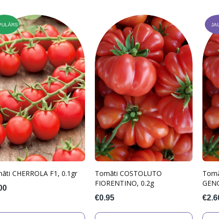
PULĀRS
JA
āti CHERROLA F1, 0.1gr
Tomāti COSTOLUTO
Tom
FIORENTINO, 0.2g
GENO
00
€0.95
€2.6