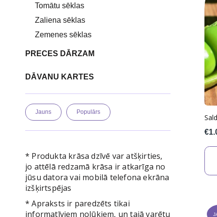
Tomātu sēklas
Zaliena sēklas
Zemenes sēklas
PRECES DĀRZAM
DĀVANU KARTES
Jauns
Populārs
Sald
€1.
* Produkta krāsa dzīvē var atšķirties,
jo attēlā redzamā krāsa ir atkarīga no
jūsu datora vai mobilā telefona ekrāna
izšķirtspējas
* Apraksts ir paredzēts tikai
informatīviem nolūkiem, un tajā varētu
J