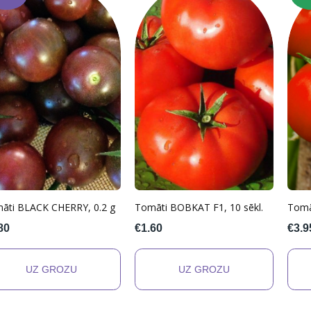
āti BLACK CHERRY, 0.2 g
Tomāti BOBKAT F1, 10 sēkl.
Tomā
80
€1.60
€3.9