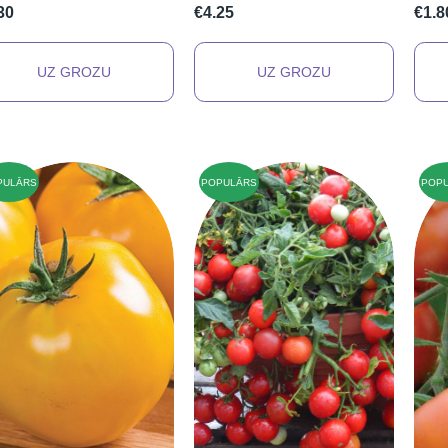
30
€4.25
€1.8
PULĀRS
POPULĀRS
POP