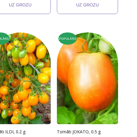
ULĀRS
POPULĀRS
i ILDI, 0.2 g
Tomāti JOKATO, 0.5 g