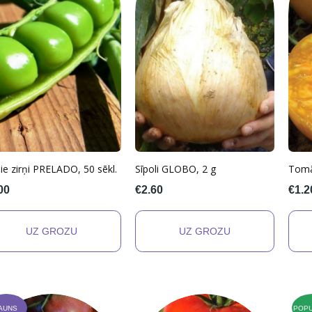
ie zirņi PRELADO, 50 sēkl.
Sīpoli GLOBO, 2 g
Tomā
00
€2.60
€1.2
AUNS
POP