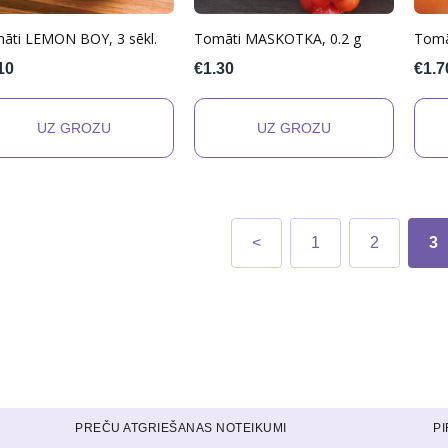
āti LEMON BOY, 3 sēkl.
Tomāti MASKOTKA, 0.2 g
Tomā
10
€1.30
€1.7
<
1
2
3
PREČU ATGRIEŠANAS NOTEIKUMI
P