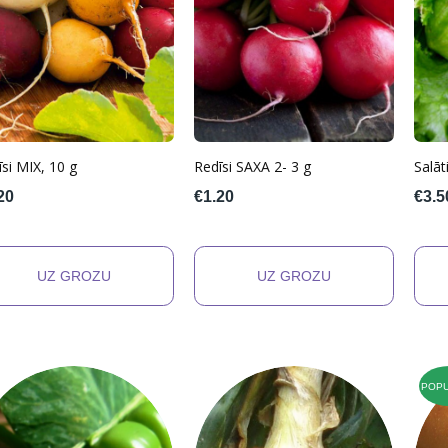
si MIX, 10 g
Redīsi SAXA 2- 3 g
Salā
20
€1.20
€3.5
POP