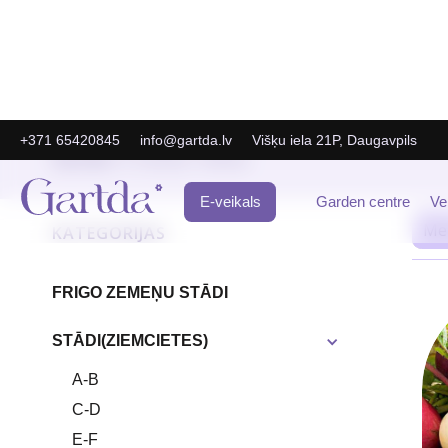
+371 65420845
info@gartda.lv
Višķu iela 21P, Daugavpils
Gartda
E-Veikals
Sēklas
/
/
E-veikals
Garden centre
Ve
KATEGORIJAS
FRIGO ZEMEŅU STĀDI
STĀDI(ZIEMCIETES)
A-B
C-D
E-F