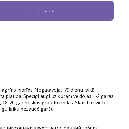
 agrīns hibrīds. Nogatavojas 79 dienu laikā.
ā platībā. Spēcīgi augi uz kuram veidojās 1-2 garas
 18-20 gareniskas graudu rindas. Skaisti izivietoti
 Ilgu laiku nezaudē garšu.
ыми вкусовыми качествами, ранний гибрид.