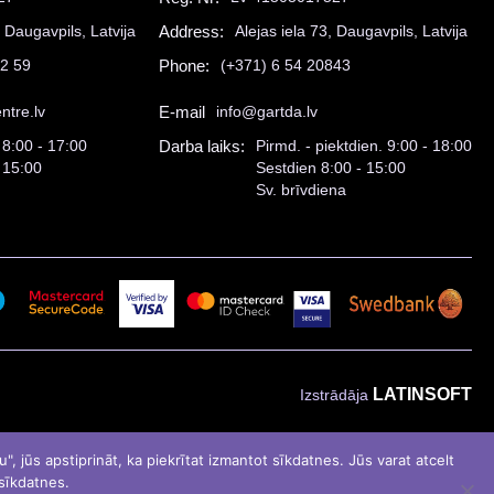
, Daugavpils, Latvija
Address:
Alejas iela 73, Daugavpils, Latvija
52 59
Phone:
(+371) 6 54 20843
ntre.lv
E-mail
info@gartda.lv
 8:00 - 17:00
Darba laiks:
Pirmd. - piektdien. 9:00 - 18:00
 15:00
Sestdien 8:00 - 15:00
Sv. brīvdiena
LATINSOFT
Izstrādāja
, jūs apstiprināt, ka piekrītat izmantot sīkdatnes. Jūs varat atcelt
 sīkdatnes.