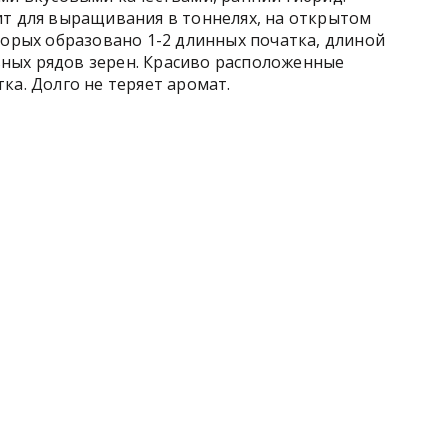
ит для выращивания в тоннелях, на открытом
оторых образовано 1-2 длинных початка, длиной
ольных рядов зерен. Красиво расположенные
ка. Долго не теряет аромат.