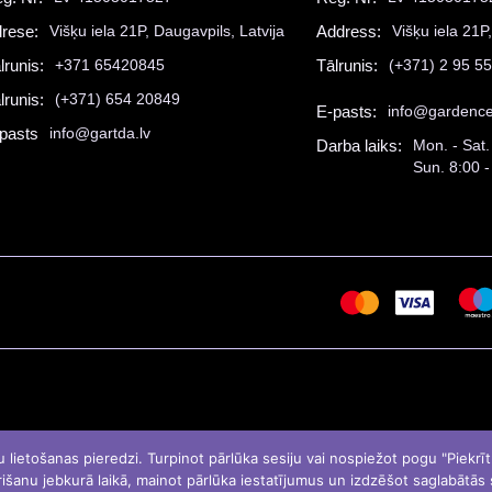
rese:
Višķu iela 21P, Daugavpils, Latvija
Address:
Višķu iela 21P
lrunis:
+371 65420845
Tālrunis:
(+371) 2 95 5
lrunis:
(+371) 654 20849
E-pasts:
info@gardence
pasts
info@gartda.lv
Darba laiks:
Mon. - Sat.
Sun. 8:00 -
etošanas pieredzi. Turpinot pārlūka sesiju vai nospiežot pogu "Piekrītu"
išanu jebkurā laikā, mainot pārlūka iestatījumus un izdzēšot saglabātās