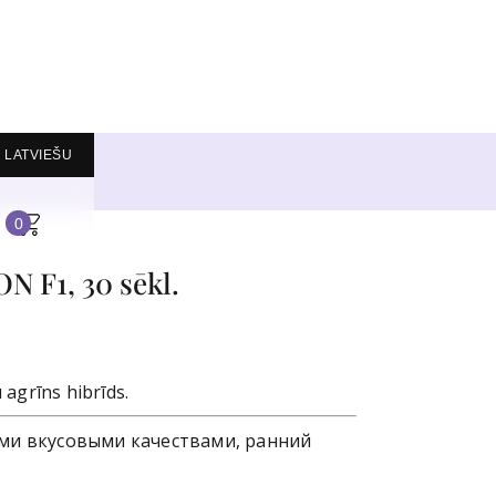
LATVIEŠU
0
N F1, 30 sēkl.
 agrīns hibrīds.
ыми вкусовыми качествами, ранний