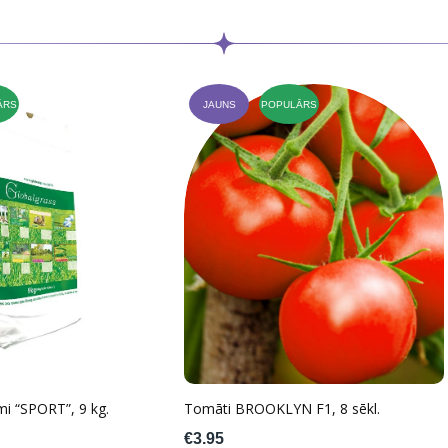
ĀRS
JAUNS
POPULĀRS
mi “SPORT”, 9 kg.
Tomāti BROOKLYN F1, 8 sēkl.
€3.95