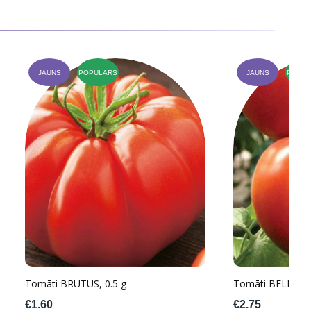
JAUNS
POPULĀRS
JAUNS
POPUL
Tomāti BRUTUS, 0.5 g
Tomāti BELFAST F
€1.60
€2.75