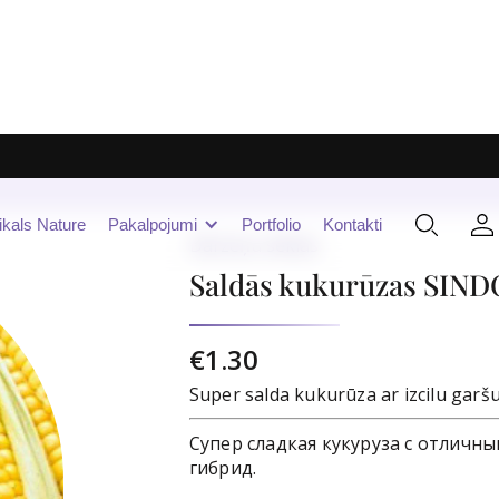
ikals Nature
Pakalpojumi
Portfolio
Kontakti
Dārzeņu sēklas
Saldās kukurūzas SINDO
€1.30
Super salda kukurūza ar izcilu garšu
Супер сладкая кукуруза с отличн
гибрид.