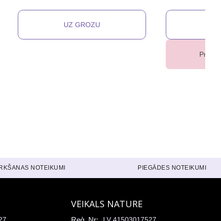
Prece 
IRKŠANAS NOTEIKUMI
PIEGĀDES NOTEIKUMI
VEIKALS NATURE
27
Reģ. Nr:
LV 41503017527