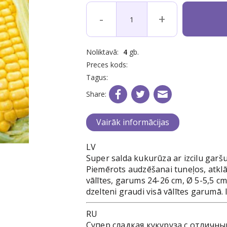
-
+
Noliktavā:
4
gb.
Preces kods:
Tagus:
Share:
Vairāk informācijas
LV
Super salda kukurūza ar izcilu garšu
Piemērots audzēšanai tuneļos, atklāt
vālītes, garums 24-26 cm, Ø 5-5,5 cm,
dzelteni graudi visā vālītes garumā.
RU
Супер сладкая кукуруза с отличн