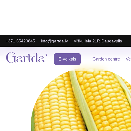
+371 65420845
info@gartda.lv
Višķu iela 21P, Daugavpils
E-Veikals
E-veikals
Garden centre
Ve