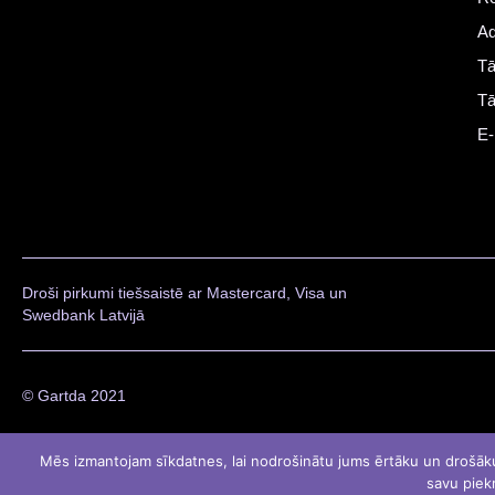
Ad
Tā
Tā
E-
Droši pirkumi tiešsaistē ar Mastercard, Visa un
Swedbank Latvijā
© Gartda 2021
Mēs izmantojam sīkdatnes, lai nodrošinātu jums ērtāku un drošāku li
savu piekr