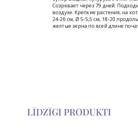
Созревает через 79 дней. Подход
воздухе. Крепкие растения, на к
24-26 см, Ø 5-5,5 см, 18-20 прод
желтые зерна по всей длине почат
LĪDZĪGI PRODUKTI