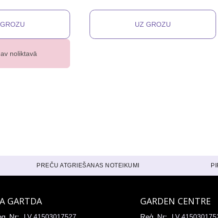
av noliktavā
PREČU ATGRIEŠANAS NOTEIKUMI
P
IA GARTDA
GARDEN CENTRE
g. Nr:
LV 41503017527
Reģ. Nr:
LV 415030175