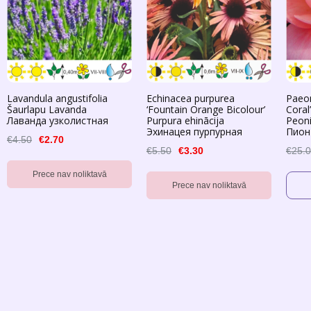
Lavandula angustifolia
Echinacea purpurea
Paeon
Šaurlapu Lavanda
‘Fountain Orange Bicolour’
Coral’
Лаванда узколистная
Purpura ehinācija
Peoni
Эхинацея пурпурная
Пион
€4.50
€2.70
€5.50
€3.30
€25.
Prece nav noliktavā
Prece nav noliktavā