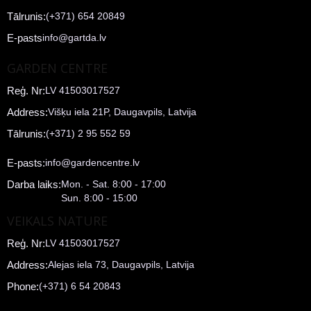
Tālrunis:
(+371) 654 20849
E-pasts
info@gartda.lv
GARDEN CENTRE
Reģ. Nr:
LV 41503017527
Address:
Višķu iela 21P, Daugavpils, Latvija
Tālrunis:
(+371) 2 95 552 59
E-pasts:
info@gardencentre.lv
Darba laiks:
Mon. - Sat. 8:00 - 17:00
Sun. 8:00 - 15:00
VEIKALS NATURE
Reģ. Nr:
LV 41503017527
Address:
Alejas iela 73, Daugavpils, Latvija
Phone:
(+371) 6 54 20843