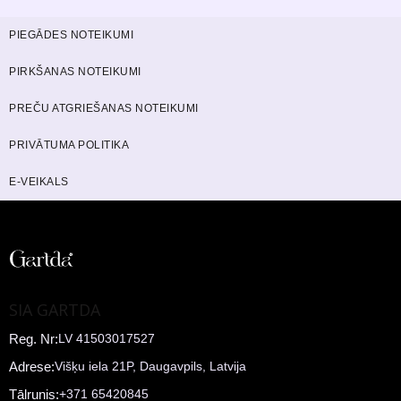
PIEGĀDES NOTEIKUMI
PIRKŠANAS NOTEIKUMI
PREČU ATGRIEŠANAS NOTEIKUMI
PRIVĀTUMA POLITIKA
E-VEIKALS
SIA GARTDA
Reg. Nr:
LV 41503017527
Adrese:
Višķu iela 21P, Daugavpils, Latvija
Tālrunis:
+371 65420845