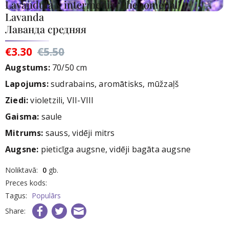
Lavandula x intermedia ‘Phenomenal’
Lavanda
Лаванда средняя
€3.30
€5.50
Augstums:
70/50 cm
Lapojums:
sudrabains, aromātisks, mūžzaļš
Ziedi
:
violetzili, VII-VIII
Gaisma:
saule
Mitrums:
sauss, vidēji mitrs
Augsne:
pieticīga augsne, vidēji bagāta augsne
rece
Noliktavā:
0
gb.
nav
Preces kods:
iktavā
Tagus:
Populārs
Share: