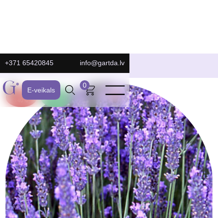
+371 65420845
info@gartda.lv
E-Veikals
0
E-veikals
ATLAIDE:
POPULĀRS
-40%
L-M