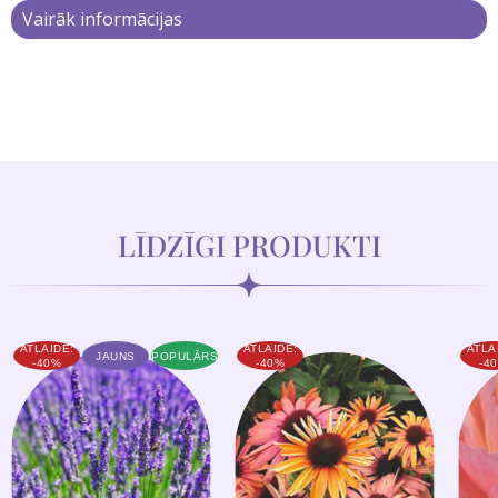
Vairāk informācijas
LĪDZĪGI PRODUKTI
ATLAIDE:
ATLAIDE:
ATLA
JAUNS
POPULĀRS
-40%
-40%
-4