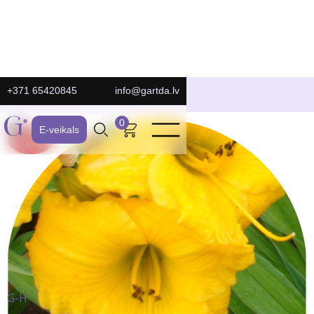
+371 65420845
info@gartda.lv
E-Veikals
0
E-veikals
ATLAIDE:
-40%
G-H