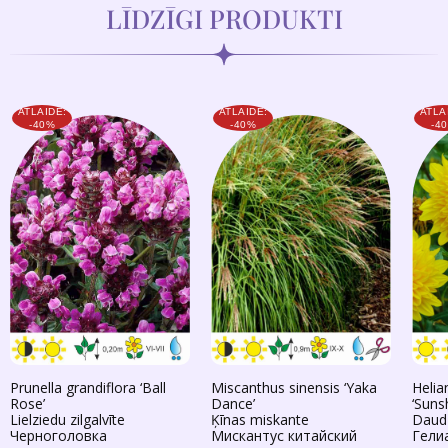
LĪDZĪGI PRODUKTI
ATLAIDE:
ATLAIDE:
ATLA
-40%
-40%
-4
Prunella grandiflora ‘Ball
Miscanthus sinensis ‘Yaka
Helia
Rose’
Dance’
‘Suns
Lielziedu zilgalvīte
Ķīnas miskante
Daudz
Черноголовка
Мискантус китайский
Гели