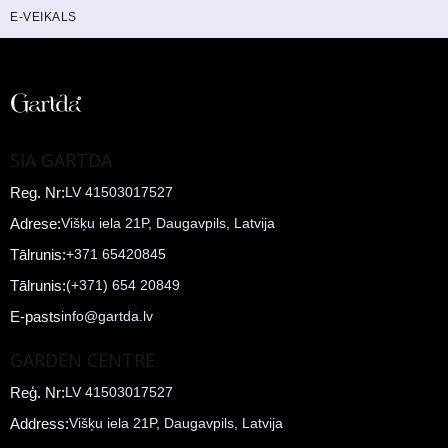
E-VEIKALS
SIA GARTDA
Reg. Nr:
LV 41503017527
Adrese:
Višķu iela 21P, Daugavpils, Latvija
Tālrunis:
+371 65420845
Tālrunis:
(+371) 654 20849
E-pasts
info@gartda.lv
GARDEN CENTRE
Reģ. Nr:
LV 41503017527
Address:
Višķu iela 21P, Daugavpils, Latvija