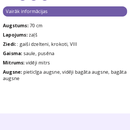
Vairāk informācijas
Augstums:
70 cm
Lapojums:
zaļš
Ziedi
:
: gaiši dzelteni, krokoti, VIII
Gaisma:
saule, pusēna
Mitrums:
vidēji mitrs
Augsne:
pieticīga augsne, vidēji bagāta augsne, bagāta
augsne