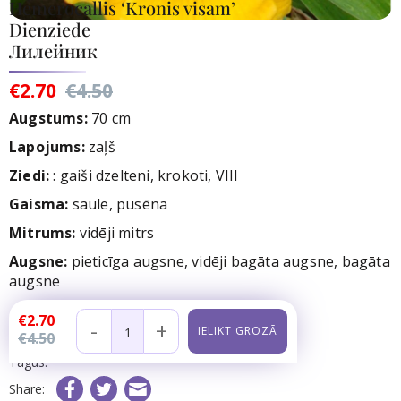
Hemerocallis ‘Kronis visam’
Dienziede
Лилейник
€2.70
€4.50
Augstums:
70 cm
Lapojums:
zaļš
Ziedi
:
: gaiši dzelteni, krokoti, VIII
Gaisma:
saule, pusēna
Mitrums:
vidēji mitrs
Augsne:
pieticīga augsne, vidēji bagāta augsne, bagāta
augsne
Noliktavā:
7
gb.
€2.70
-
+
€4.50
Preces kods:
Tagus:
Share: