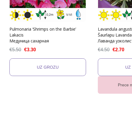
Pulmonaria ‘Shrimps on the Barbie’
Lavandula angusti
Lakacis
Šaurlapu Lavanda
Медуница сахарная
Лаванда узколис
€5.50
€3.30
€4.50
€2.70
Prece n