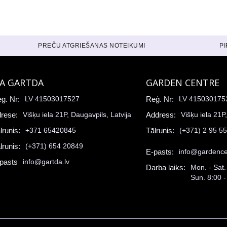
PREČU ATGRIEŠANAS NOTEIKUMI
P
IA GARTDA
GARDEN CENTRE
g. Nr:
LV 41503017527
Reģ. Nr:
LV 415030175
rese:
Višķu iela 21P, Daugavpils, Latvija
Address:
Višķu iela 21P
lrunis:
+371 65420845
Tālrunis:
(+371) 2 95 5
lrunis:
(+371) 654 20849
E-pasts:
info@gardence
pasts
info@gartda.lv
Darba laiks:
Mon. - Sat.
Sun. 8:00 -