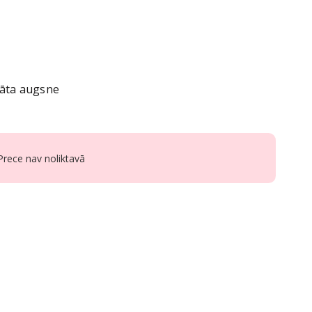
gāta augsne
Prece nav noliktavā