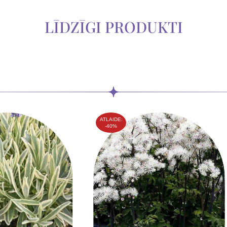
LĪDZĪGI PRODUKTI
ATLAIDE:
-40%