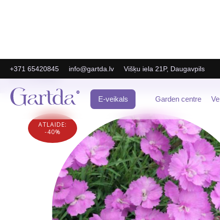
+371 65420845
info@gartda.lv
Višķu iela 21P, Daugavpils
E-Veikals
E-veikals
Garden centre
Ve
ATLAIDE:
-40%