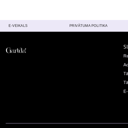
E-VEIKALS
PRIVĀTUMA POLITIKA
S
Re
Ad
Tā
Tā
E-