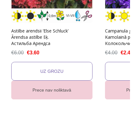
Astilbe arendsii ‘Else Schluck’
Campanula glomer
Ārendsa astilbe šķ.
Kamolainā pulkste
Астильба Арендса
Колокольчик ск
€6.00
€3.60
€4.00
€2.40
Prece nav noliktavā
Prece 