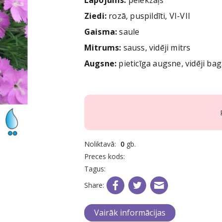
Lapojums:
pelēkzaļš
Ziedi:
rozā, puspildīti, VI-VII
Gaisma:
saule
Mitrums:
sauss, vidēji mitrs
Augsne:
pieticīga augsne, vidēji ba
Noliktavā:
0
gb.
Preces kods:
Tagus:
Share:
Vairāk informācijas