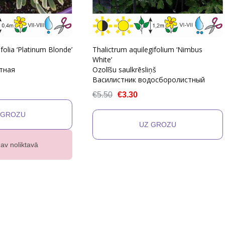
folia ‘Platinum Blonde’
Thalictrum aquilegifolium ‘Nimbus
White’
тная
Ozolīšu saulkrēsliņš
Василистник водосборолистный
€5.50
€3.30
av noliktavā