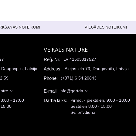
IRKŠANAS NOTEIKUMI
PIEGĀDES NOTEIKUMI
VEIKALS NATURE
27
Reģ. Nr:
LV 41503017527
, Daugavpils, Latvija
Address:
Alejas iela 73, Daugavpils, Latvija
52 59
Phone:
(+371) 6 54 20843
ntre.lv
E-mail
info@gartda.lv
 8:00 - 17:00
Darba laiks:
Pirmd. - piektdien. 9:00 - 18:00
 15:00
Sestdien 8:00 - 15:00
Sv. brīvdiena