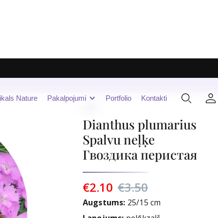
ikals Nature
Pakalpojumi
Portfolio
Kontakti
C-D
Dianthus plumarius
Spalvu neļķe
Гвоздика перистая
€2.10
€3.50
Augstums:
25/15 cm