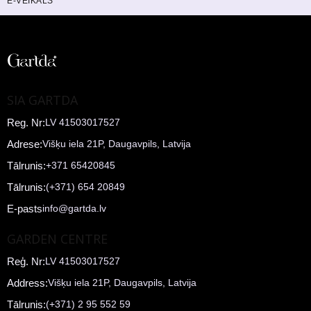
E-VEIKALS
SIA GARTDA
Reg. Nr:
LV 41503017527
Adrese:
Višķu iela 21P, Daugavpils, Latvija
Tālrunis:
+371 65420845
Tālrunis:
(+371) 654 20849
E-pasts
info@gartda.lv
GARDEN CENTRE
Reģ. Nr:
LV 41503017527
Address:
Višķu iela 21P, Daugavpils, Latvija
Tālrunis:
(+371) 2 95 552 59