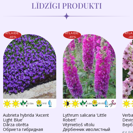
LĪDZĪGI PRODUKTI
ATLAIDE:
ATLAIDE:
ATLA
-40%
-40%
-4
Aubrieta hybrida ‘Axcent
Lythrum salicaria ‘Little
Verba
Light Blue’
Robert’
Deviņ
Dārza obrēta
Vējmietiņš vītolu
Верб
Обриета гибридная
Дербенник иволистный
€4.50