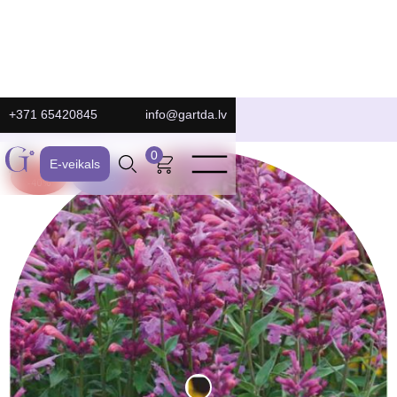
+371 65420845
info@gartda.lv
E-Veikals
0
E-veikals
ATLAIDE:
JAUNS
-40%