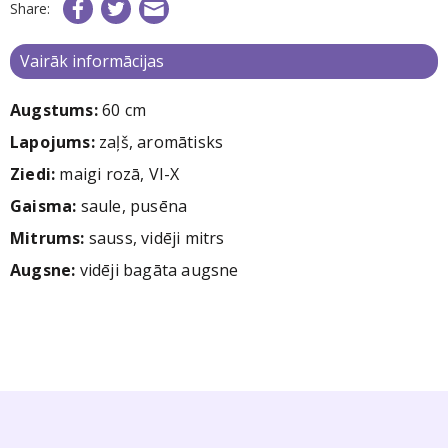
Share:
Vairāk informācijas
Augstums:
60 cm
Lapojums:
zaļš, aromātisks
Ziedi:
maigi rozā, VI-X
Gaisma:
saule, pusēna
Mitrums:
sauss, vidēji mitrs
Augsne:
vidēji bagāta augsne