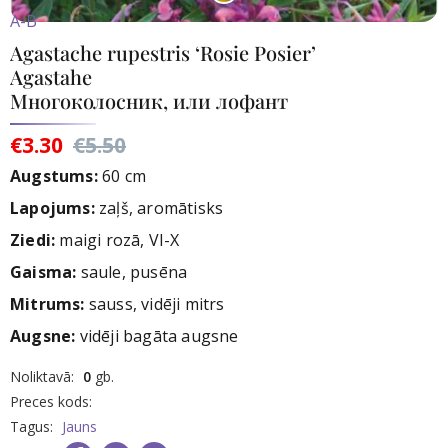
A-B
Agastache rupestris ‘Rosie Posier’
Agastahe
Многоколосник, или лофант
€3.30
€5.50
Augstums:
60 cm
Lapojums:
zaļš, aromātisks
Ziedi:
maigi rozā, VI-X
Gaisma:
saule, pusēna
Mitrums:
sauss, vidēji mitrs
Augsne:
vidēji bagāta augsne
rece
Noliktavā:
0
gb.
nav
Preces kods:
iktavā
Tagus:
Jauns